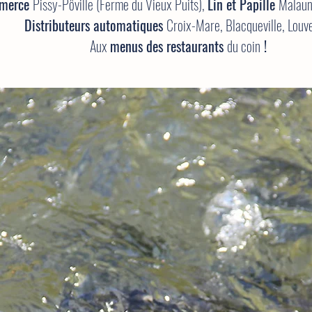
mmerce
Pissy-Pôville (Ferme du Vieux Puits),
Lin et Papille
Malau
D
istributeurs automatiques
Croix-Mare, Blacqueville, Louv
Aux
menus des restaurants
du coin
!