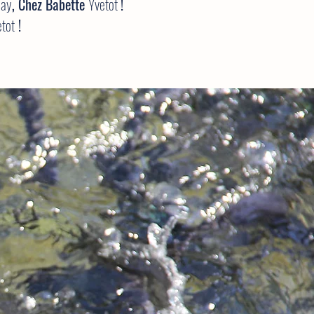
nay
, Chez Babette
Yvetot
!
etot
!