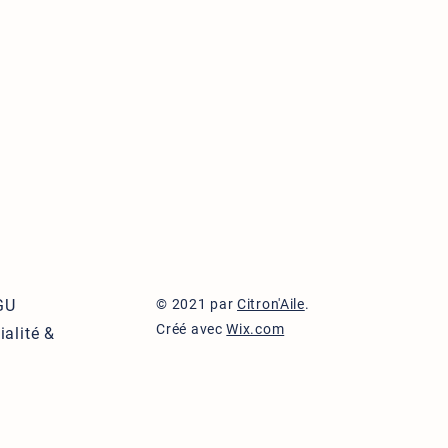
GU
© 2021 par
Citron'Aile
.
Créé avec
Wix.com
ialité &