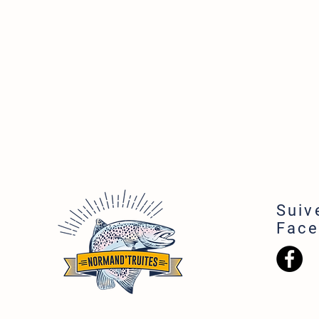
Suiv
Fac