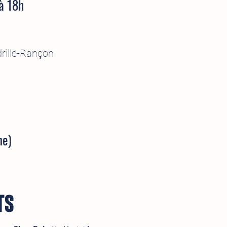
à 18h
rille-Rançon
ne)
ts